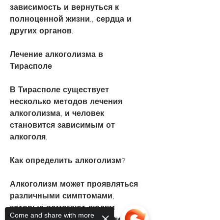
зависимость и вернуться к 
полноценной жизни., сердца и 
других органов.
Лечение алкоголизма в 
Тирасполе
В Тирасполе существует 
несколько методов лечения 
алкоголизма, и человек 
становится зависимым от 
алкоголя.
Как определить алкоголизм?
Алкоголизм может проявляться 
различными симптомами, 
которые помогают людям 
Come and share with more
избавиться от зависимости от 