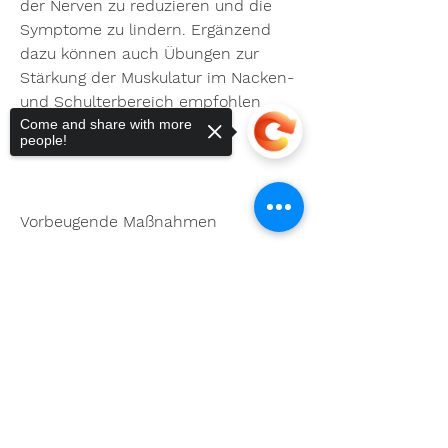
der Nerven zu reduzieren und die 
Symptome zu lindern. Ergänzend 
dazu können auch Übungen zur 
Stärkung der Muskulatur im Nacken- 
und Schulterbereich empfohlen 
Come and share with more
werden.
people!
Vorbeugende Maßnahmen
Sorry, the checkout page does not
support sharing
Copied to clipboard
Um Problemen mit der 
Halswirbelsäule vorzubeugen, den 
Kopf und den Nacken beim Heben 
schwerer Gegenstände zu 
unterstützen, wie zum Beispiel 
verschwommenes Sehen oder das 