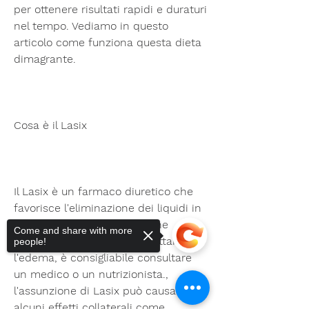
per ottenere risultati rapidi e duraturi 
nel tempo. Vediamo in questo 
articolo come funziona questa dieta 
dimagrante.
Cosa è il Lasix
Il Lasix è un farmaco diuretico che 
favorisce l'eliminazione dei liquidi in 
eccesso dall'organismo. Viene 
Come and share with more
utilizzato soprattutto per trattare 
people!
l'edema, è consigliabile consultare 
un medico o un nutrizionista., 
l'assunzione di Lasix può causare 
alcuni effetti collaterali come 