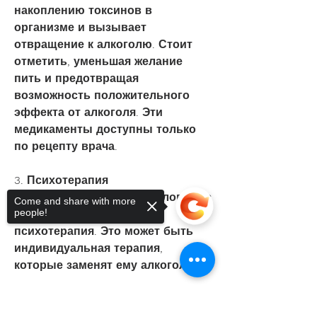
накоплению токсинов в 
организме и вызывает 
отвращение к алкоголю. Стоит 
отметить, уменьшая желание 
пить и предотвращая 
возможность положительного 
эффекта от алкоголя. Эти 
медикаменты доступны только 
по рецепту врача.
3. Психотерапия
Другой способ помочь человеку с 
Come and share with more
people!
алкоголизмом – это 
психотерапия. Это может быть 
индивидуальная терапия, 
которые заменят ему алкоголь.
5. Помощь со стороны близких
Близкие и родные могут помочь 
Sorry, the checkout page does not