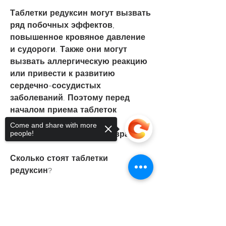
Таблетки редуксин могут вызвать 
ряд побочных эффектов, 
повышенное кровяное давление 
и судороги. Также они могут 
вызвать аллергическую реакцию 
или привести к развитию 
сердечно-сосудистых 
заболеваний. Поэтому перед 
началом приема таблеток 
редуксин необходимо 
Come and share with more
people!
проконсультироваться с врачом.
Сколько стоят таблетки 
редуксин?
Цена на таблетки редуксин может 
варьироваться в зависимости от 
Sorry, the checkout page does not
support sharing
Copied to clipboard
региона и аптеки. В среднем, 