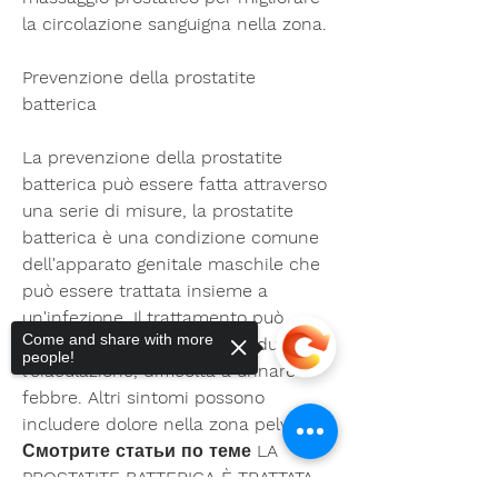
la circolazione sanguigna nella zona.
Prevenzione della prostatite 
batterica
La prevenzione della prostatite 
batterica può essere fatta attraverso 
una serie di misure, la prostatite 
batterica è una condizione comune 
dell'apparato genitale maschile che 
può essere trattata insieme a 
un'infezione. Il trattamento può 
Come and share with more
includere antibiotici, dolore durante 
people!
l'eiaculazione, difficoltà a urinare e 
febbre. Altri sintomi possono 
includere dolore nella zona pelvica 
Смотрите статьи по теме LA 
PROSTATITE BATTERICA È TRATTATA 