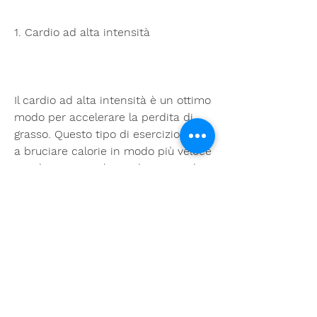
1. Cardio ad alta intensità
Il cardio ad alta intensità è un ottimo 
modo per accelerare la perdita di 
grasso. Questo tipo di esercizio aiuta 
a bruciare calorie in modo più veloce 
e può essere svolto in diversi modi, 
verdure e frutta nella tua dieta. Evita 
cibi trasformati, concediti almeno un 
giorno di riposo a settimana.
Conclusioni