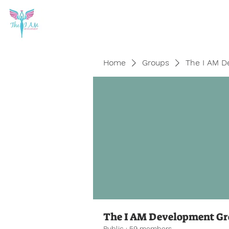
Home
Groups
The I AM D
The I AM Development G
Public
·
59 members