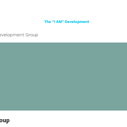
Home
About
Women
Girls
Shop
The "I AM" Development
evelopment Group
roup