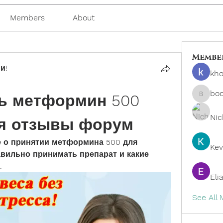
Members
About
Membe
и!
kho
bo
ь метформин 500 
boonsn
Nic
ия отзывы форум
 о принятии метформина 500 для 
Kev
авильно принимать препарат и какие 
.
Eli
See All