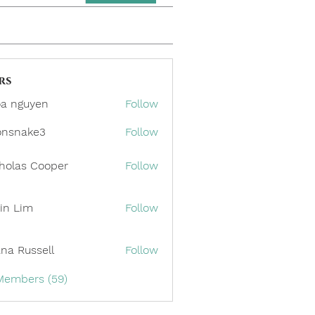
rs
a nguyen
Follow
onsnake3
Follow
ake3
holas Cooper
Follow
in Lim
Follow
ana Russell
Follow
 Members (59)