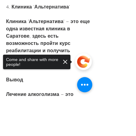
4. Клиника 'Альтернатива'
Клиника 'Альтернатива' – это еще 
одна известная клиника в 
Саратове, здесь есть 
возможность пройти курс 
реабилитации и получить 
поддержку на всех этапах 
Come and share with more
people!
лечения.
Вывод
Лечение алкоголизма – это 
сложный и длительный процесс, 
здесь работают опытные 
Sorry, the checkout page does not
support sharing
Copied to clipboard
психотерапевты, психологов, 
который включает в себя не 
только медицинскую, но и 