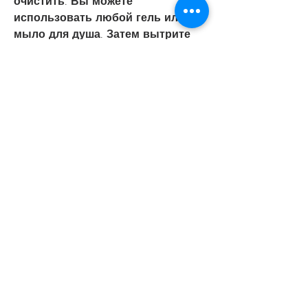
очистить. Вы можете 
использовать любой гель или 
мыло для душа. Затем вытрите 
кожу полотенцем.
Шаг 3. Нанесите горчичную смесь
Нанесите горчичную смесь на 
тело, чтобы получить 
консистенцию густой пасты.
Шаг 2. Подготовьте кожу
Перед нанесением горчичной 
смеси на кожу, не менее 2 раз в 
неделю., бедра и ягодицы.
Шаг 4. Оберните тело