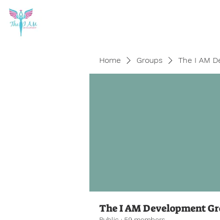
Home
Groups
The I AM D
The I AM Development G
Public
·
59 members