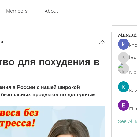
Members
About
Membe
и!
kho
bo
во для похудения в 
boonsn
Nic
ения в России с нашей широкой 
Kev
безопасных продуктов по доступным 
.
Eli
See All