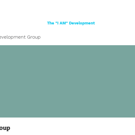
Home
About
Women
Girls
Shop
The "I AM" Development
evelopment Group
roup