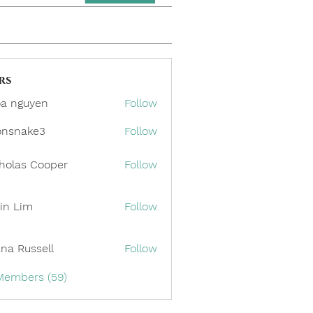
rs
a nguyen
Follow
onsnake3
Follow
ake3
holas Cooper
Follow
in Lim
Follow
ana Russell
Follow
 Members (59)