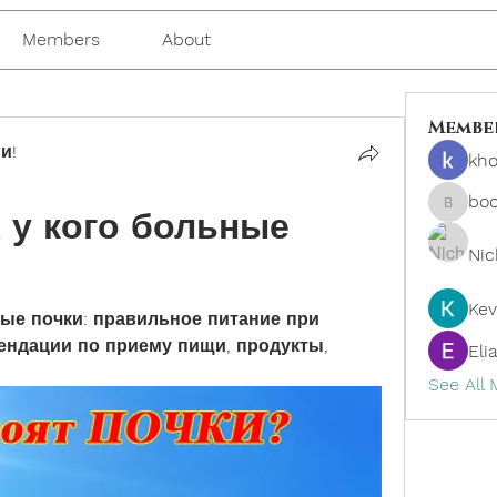
Members
About
Membe
и!
kho
bo
 у кого больные 
boonsn
Nic
Kev
ные почки: правильное питание при 
ендации по приему пищи, продукты, 
Eli
See All