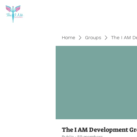
Home
Groups
The I AM D
The I AM Development G
Public
·
59 members