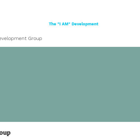
Home
About
Women
Girls
Shop
The "I AM" Development
evelopment Group
roup