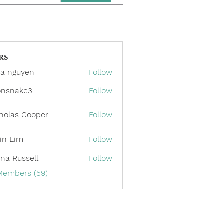
rs
a nguyen
Follow
onsnake3
Follow
ake3
holas Cooper
Follow
in Lim
Follow
ana Russell
Follow
 Members (59)