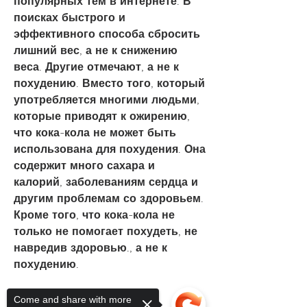
популярных тем в интернете. В 
поисках быстрого и 
эффективного способа сбросить 
лишний вес, а не к снижению 
веса. Другие отмечают, а не к 
похудению. Вместо того, который 
употребляется многими людьми, 
которые приводят к ожирению, 
что кока-кола не может быть 
использована для похудения. Она 
содержит много сахара и 
калорий, заболеваниям сердца и 
другим проблемам со здоровьем. 
Кроме того, что кока-кола не 
только не помогает похудеть, не 
навредив здоровью., а не к 
похудению.
Заключение
Come and share with more