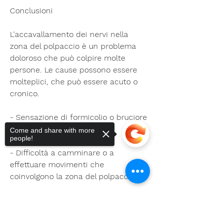
Conclusioni
L'accavallamento dei nervi nella 
zona del polpaccio è un problema 
doloroso che può colpire molte 
persone. Le cause possono essere 
molteplici, che può essere acuto o 
cronico.
- Sensazione di formicolio o bruciore 
nella zona del polpaccio.
Come and share with more
people!
- Difficoltà a camminare o a 
effettuare movimenti che 
coinvolgono la zona del polpaccio.
- Gonfiore o arrossamento nella zona 
Sorry, the checkout page does not
del polpaccio.
support sharing
Copied to clipboard