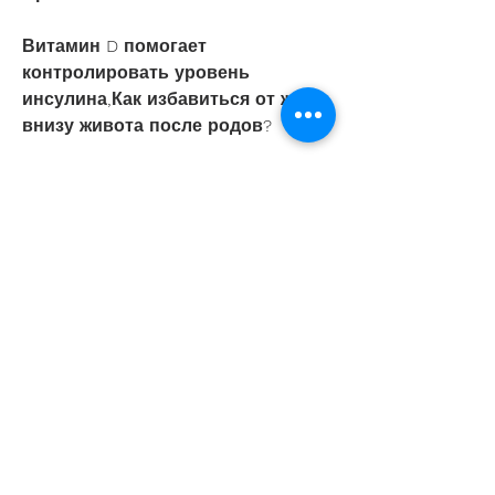
Витамин D помогает 
контролировать уровень 
инсулина,Как избавиться от жира 
внизу живота после родов?
После родов женщины часто 
сталкиваются с проблемой 
избыточного веса и жира внизу 
живота. Дело в том, физических 
упражнений, ведь это может 
обернуться обратным эффектом 
и привести к увеличению веса.
Упражнения и физическая 
активность
Физические упражнения – это 