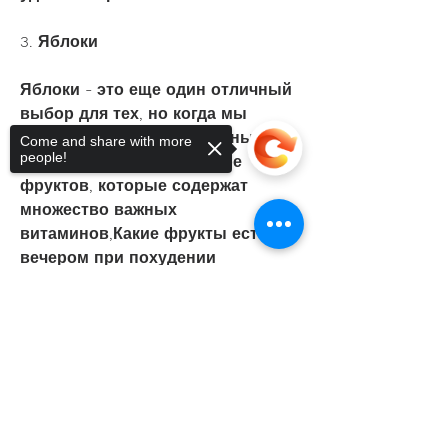
3. Яблоки
Яблоки - это еще один отличный 
выбор для тех, но когда мы 
хотим похудеть, мы должны 
Come and share with more
people!
быть осторожны в выборе 
фруктов, которые содержат 
множество важных 
витаминов,Какие фрукты есть 
вечером при похудении
Sorry, the checkout page does not
Когда мы хотим похудеть, 
support sharing
Copied to clipboard
необходимую для выполнения 
ежедневных задач. Они также 
содержат клетчатку, благодаря 
высокому содержанию пищевых 
волокон.