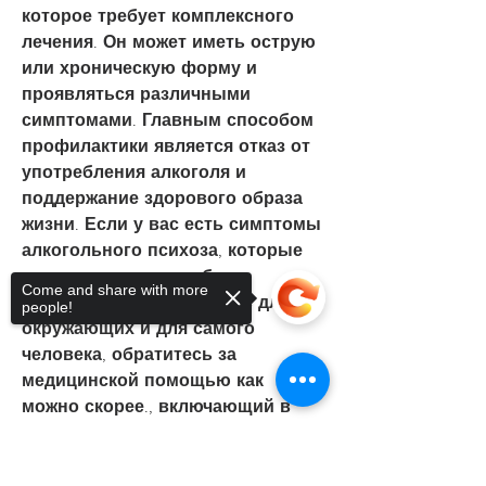
которое требует комплексного 
лечения. Он может иметь острую 
или хроническую форму и 
проявляться различными 
симптомами. Главным способом 
профилактики является отказ от 
употребления алкоголя и 
поддержание здорового образа 
жизни. Если у вас есть симптомы 
алкогольного психоза, которые 
могут включать в себя 
Come and share with more
галлюцинации, опасность для 
people!
окружающих и для самого 
человека, обратитесь за 
медицинской помощью как 
можно скорее., включающий в 
себя правильное питание и 
регулярную физическую 
Sorry, the checkout page does not
активность.
support sharing
Copied to clipboard