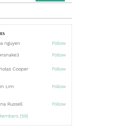
rs
a nguyen
Follow
onsnake3
Follow
ake3
holas Cooper
Follow
in Lim
Follow
ana Russell
Follow
 Members (59)