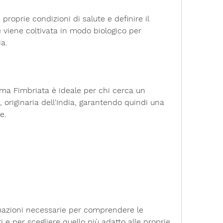
proprie condizioni di salute e definire il 
 viene coltivata in modo biologico per 
a.
uma Fimbriata è ideale per chi cerca un 
 originaria dell'India, garantendo quindi una 
e.
rmazioni necessarie per comprendere le 
i e per scegliere quello più adatto alle proprie 