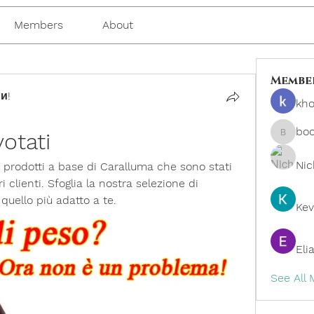
Members
About
Membe
и!
kho
bo
otati
boonsn
Nic
i prodotti a base di Caralluma che sono stati 
i clienti. Sfoglia la nostra selezione di 
 quello più adatto a te.
Kev
Eli
See All