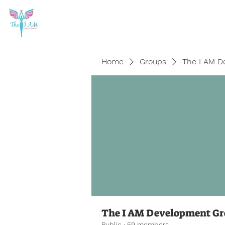
Home
Groups
The I AM D
The I AM Development G
Public
·
59 members