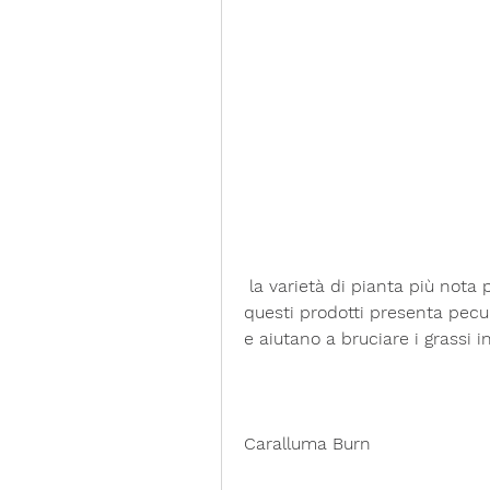
 la varietà di pianta più nota per le sue proprietà dimagranti. Ognuno di 
questi prodotti presenta pecu
e aiutano a bruciare i grassi i
Caralluma Burn