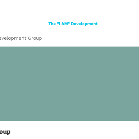
Home
About
Women
Girls
Shop
The "I AM" Development
evelopment Group
roup