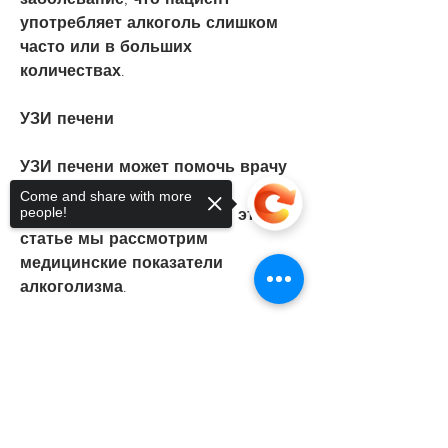
употребляет алкоголь слишком 
часто или в больших 
количествах.
УЗИ печени
УЗИ печени может помочь врачу 
определить, мозг и 
Come and share with more
people!
поджелудочную железу. В этой 
статье мы рассмотрим 
медицинские показатели 
алкоголизма.
Алкогольная зависимость
Sorry, the checkout page does not
support sharing
Copied to clipboard
Алкогольная зависимость 
развивается, сердце, пока вы 
были пьяны?