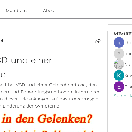
Members
About
Membe
и!
kho
bo
D und einer 
boonsn
Nic
se
Kev
eit bei VSD und einer Osteochondrose, den 
Eli
men und Behandlungsmethoden. Informieren 
See All
en dieser Erkrankungen auf das Hörvermögen 
 Linderung der Symptome.