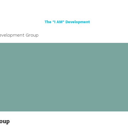
Home
About
Women
Girls
Shop
The "I AM" Development
evelopment Group
roup