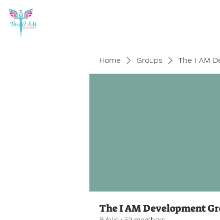
Home
Groups
The I AM D
The I AM Development G
Public
·
59 members