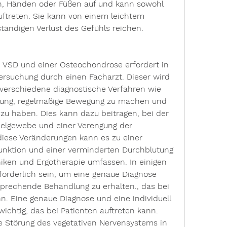
n, Händen oder Füßen auf und kann sowohl 
auftreten. Sie kann von einem leichtem 
ständigen Verlust des Gefühls reichen.
 VSD und einer Osteochondrose erfordert in 
ersuchung durch einen Facharzt. Dieser wird 
erschiedene diagnostische Verfahren wie 
hung, regelmäßige Bewegung zu machen und 
u haben. Dies kann dazu beitragen, bei der 
elgewebe und einer Verengung der 
ese Veränderungen kann es zu einer 
unktion und einer verminderten Durchblutung 
en und Ergotherapie umfassen. In einigen 
forderlich sein, um eine genaue Diagnose 
sprechende Behandlung zu erhalten., das bei 
n. Eine genaue Diagnose und eine individuell 
chtig, das bei Patienten auftreten kann. 
e Störung des vegetativen Nervensystems in 