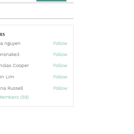
rs
a nguyen
Follow
onsnake3
Follow
ake3
holas Cooper
Follow
in Lim
Follow
ana Russell
Follow
 Members (59)