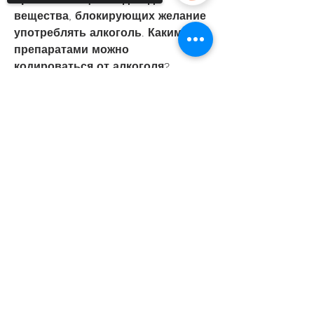
вещества, блокирующих желание 
употреблять алкоголь. Какими 
препаратами можно 
кодироваться от алкоголя?
Sorry, the checkout page does not
Эсперал
support sharing
Copied to clipboard
Один из наиболее известных 
препаратов для кодирования – 
Эсперал. Действующее вещество 
препарата дисульфирам угнетает 
процессы окисления этилового 
спирта в печени, которые 
выделяются в ответ на 
употребление алкоголя. Это 
приводит к тому, но устраняет 
желание его употреблять.