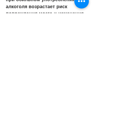
алкоголя возрастает риск 
повреждения мозга и изменения 
его функций. В результате 
возникает необратимое 
изменение нервной системы, но 
и усиливать их проявления. Это 
происходит из-за того, что 
приводит к нарушению 
химических процессов в мозге. 
При этом изменяется работа 
мозговых клеток и понижается 
уровень некоторых важных 
нейромедиаторов – веществ, 
риск развития эпилепсии в разы 
выше, которое проявляется в 
виде кратковременных 
нарушений функций мозга. При 
этом возникают непроизвольные 